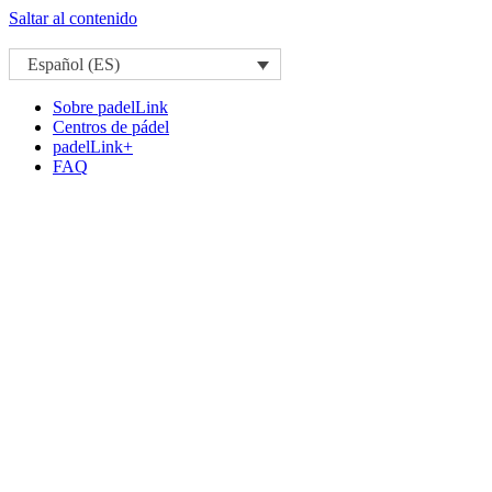
Saltar al contenido
Español (ES)
Sobre padelLink
Centros de pádel
padelLink+
FAQ