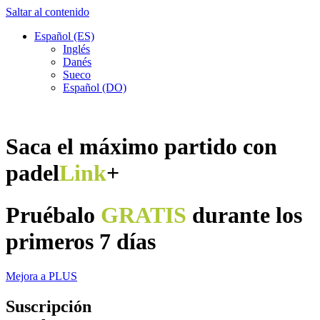
Saltar al contenido
Español (ES)
Inglés
Danés
Sueco
Español (DO)
Saca el máximo partido con
padel
Link
+
Pruébalo
GRATIS
durante los
primeros 7 días
Mejora a PLUS
Suscripción