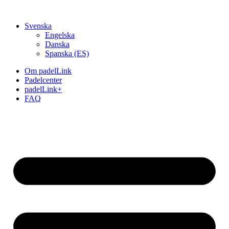
Hoppa
till
Svenska
innehåll
Engelska
Danska
Spanska (ES)
Om padelLink
Padelcenter
padelLink+
FAQ