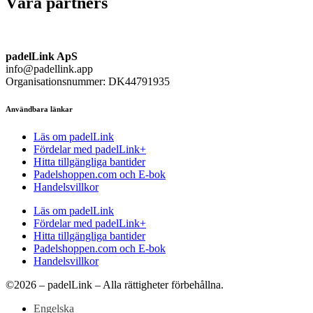
Våra partners
padelLink ApS
info@padellink.app
Organisationsnummer: DK44791935
Användbara länkar
Läs om padelLink
Fördelar med padelLink+
Hitta tillgängliga bantider
Padelshoppen.com och E-bok
Handelsvillkor
Läs om padelLink
Fördelar med padelLink+
Hitta tillgängliga bantider
Padelshoppen.com och E-bok
Handelsvillkor
©2026 – padelLink – Alla rättigheter förbehållna.
Engelska