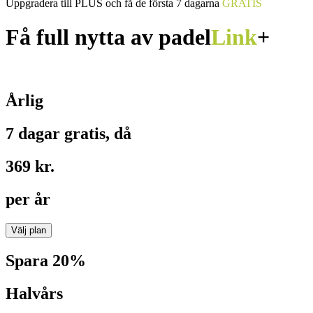
Uppgradera till PLUS och få de första 7 dagarna
GRATIS
Få full nytta av padel
Link
+
Årlig
7 dagar gratis, då
369 kr.
per år
Välj plan
Spara 20%
Halvårs