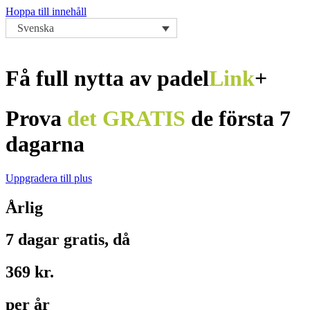
Hoppa till innehåll
Svenska
Få full nytta av padel
Link
+
Prova
det GRATIS
de första 7
dagarna
Uppgradera till plus
Årlig
7 dagar gratis, då
369 kr.
per år