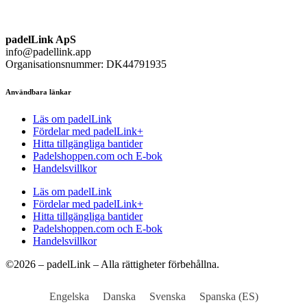
padelLink ApS
info@padellink.app
Organisationsnummer: DK44791935
Användbara länkar
Läs om padelLink
Fördelar med padelLink+
Hitta tillgängliga bantider
Padelshoppen.com och E-bok
Handelsvillkor
Läs om padelLink
Fördelar med padelLink+
Hitta tillgängliga bantider
Padelshoppen.com och E-bok
Handelsvillkor
©2026 – padelLink – Alla rättigheter förbehållna.
Engelska
Danska
Svenska
Spanska (ES)